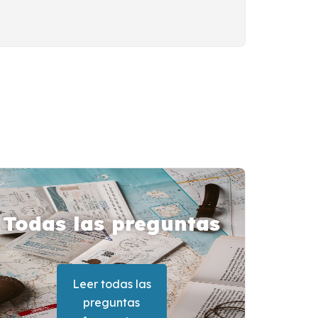
Todas las preguntas
frecuentes sobre
Egipto
Leer todas las
preguntas