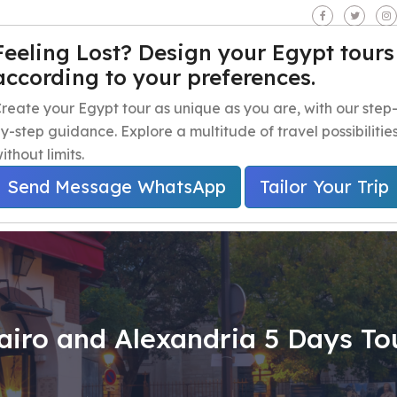
seen - Giza - Egypt.
Feeling Lost? Design your Egypt tours
according to your preferences.
iaje a Egipto
Excursiones de un día en Egipto
Excursion
reate your Egypt tour as unique as you are, with our step
y-step guidance. Explore a multitude of travel possibilitie
ithout limits.
Send Message WhatsApp
Tailor Your Trip
airo and Alexandria 5 Days To