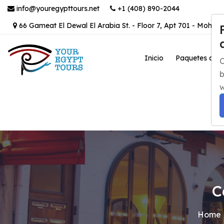
info@youregypttours.net
+1 (408) 890-2044
66 Gameat El Dewal El Arabia St. - Floor 7, Apt 701 - Mohand
Inicio
Paquetes de v
C
b
w
C
Home