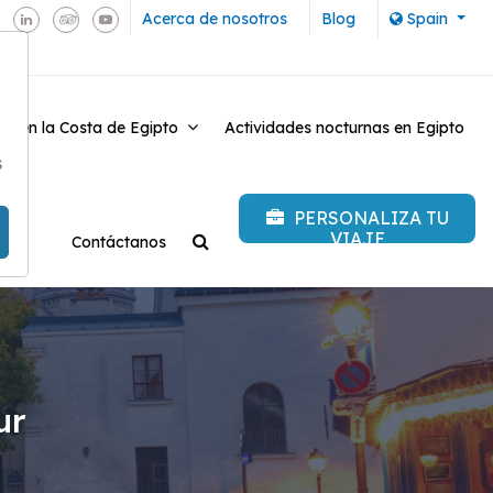
Acerca de nosotros
Blog
Spain
es en la Costa de Egipto
Actividades nocturnas en Egipto
-
s
PERSONALIZA TU
VIAJE
Contáctanos
ur