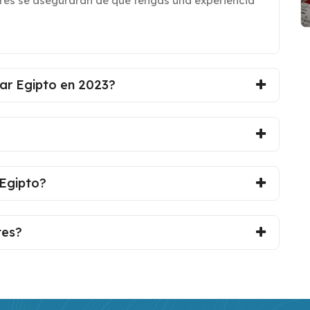
ores se asegurarán de que tengas una experiencia
tar Egipto en 2023?
 Egipto?
tes?