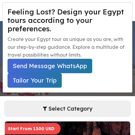
Feeling Lost? Design your Egypt
PERSONALIZA TU VIAJE
Menu
tours according to your
preferences.
Tours de Navidad en Egipto
Inicio
Create your Egypt tour as unique as you are, with
our step-by-step guidance. Explore a multitude of
Paquetes de viaje a Egipto
Open submenu
Home
Paquetes De Viaje A Egipto
travel possibilities without limits.
Tours De Navidad En Egipto
Excursiones de un día en Egipto
Open submenu
Send Message WhatsApp
Excursiones en la Costa de Egipto
Open submenu
Tailor Your Trip
Actividades nocturnas en Egipto
navbar.contact
Select Category
Start From 1300 USD
PERSONALIZA TU VIAJE