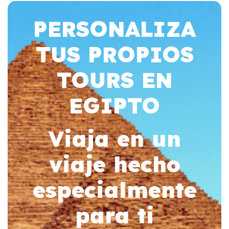
PERSONALIZA
TUS PROPIOS
TOURS EN
EGIPTO
Viaja en un
viaje hecho
especialmente
para ti