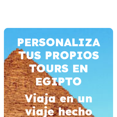
PERSONALIZA
TUS PROPIOS
TOURS EN
EGIPTO
Viaja en un
viaje hecho