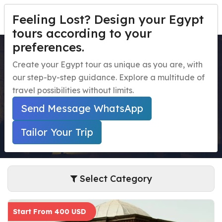
Feeling Lost? Design your Egypt
PERSONALIZA TU VIAJE
Menu
tours according to your
preferences.
Tours nocturnos en Egipto
Inicio
Create your Egypt tour as unique as you are, with
our step-by-step guidance. Explore a multitude of
Paquetes de viaje a Egipto
Open submenu
Home
Paquetes De Viaje A Egipto
travel possibilities without limits.
Tours Nocturnos En Egipto
Excursiones de un día en Egipto
Open submenu
Send Message WhatsApp
Excursiones en la Costa de Egipto
Open submenu
Tailor Your Trip
Actividades nocturnas en Egipto
navbar.contact
Select Category
Start From 400 USD
PERSONALIZA TU VIAJE