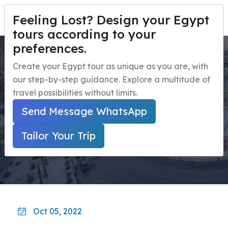
Feeling Lost? Design your Egypt
PERSONALIZA TU VIAJE
Menu
tours according to your
preferences.
Tahrir square during corona
Inicio
Create your Egypt tour as unique as you are, with
crisis
our step-by-step guidance. Explore a multitude of
Paquetes de viaje a Egipto
Open submenu
travel possibilities without limits.
Excursiones de un día en Egipto
Open submenu
Inicio
Guía De Viaje A Egipto
Send Message WhatsApp
Tahrir Square During Corona Crisis
Excursiones en la Costa de Egipto
Open submenu
Tailor Your Trip
Actividades nocturnas en Egipto
navbar.contact
Oct 05, 2022
PERSONALIZA TU VIAJE